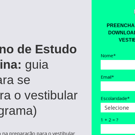
PREENCHA 
DOWNLOAD
VESTI
no de Estudo
Nome*
ina:
guia
ara se
Email*
ra o vestibular
Escolaridade*
grama)
1 + 2 = ?
o na preparação para o vestibular