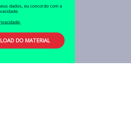
eus dados, eu concordo com a
ivacidade.
rivacidade.
OAD DO MATERIAL