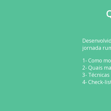
Q
Desenvolvid
jornada rum
1- Como mo
2- Quais ma
3- Técnicas
4- Check-li