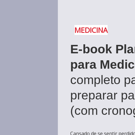
MEDICINA
E-book Pla
para Medic
completo p
preparar pa
(com crono
Cansado de se sentir perdid