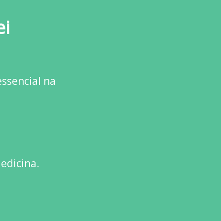
ei
essencial na
edicina.