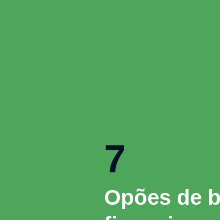
7
Opões de b