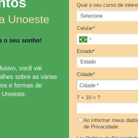
ntos
Qual o seu curso de inter
na Unoeste
Celular*
a o seu sonho!
Estado*
usivo, você vai
Cidade*
alhes sobre as várias
Cidade*
dos e formas de
Cidade *
a Unoeste.
7 + 10 = ?
Ao informar meus dados
de Privacidade.