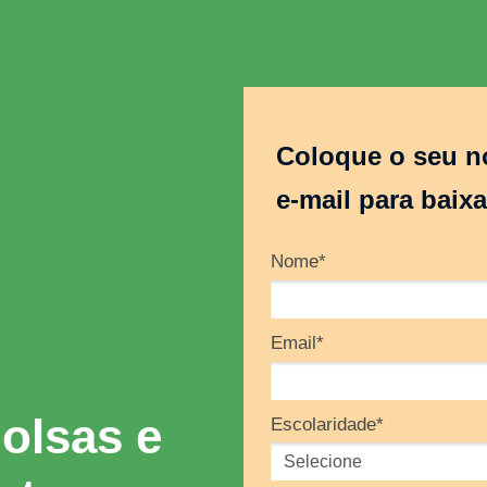
Coloque o seu n
e-mail para baixa
Nome*
Email*
olsas e
Escolaridade*