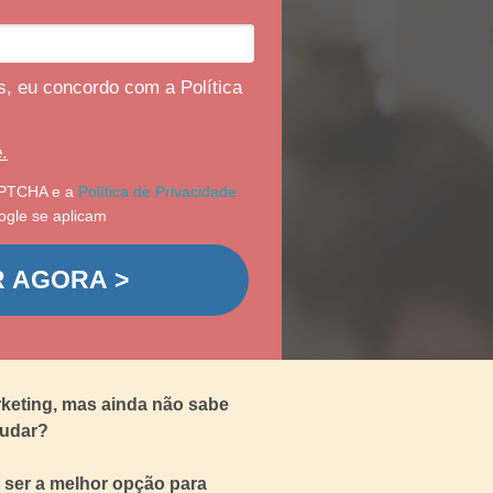
, eu concordo com a Política
.
CAPTCHA e a
Política de Privacidade
gle se aplicam
R AGORA >
rketing, mas ainda não sabe
tudar?
 ser a melhor opção para