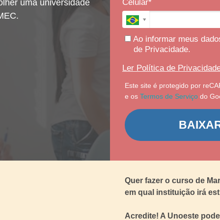
olher uma universidade
Celular*
 MEC.
Ao informar meus dados
de Privacidade.
Ler Política de Privacidade
Este site é protegido por re
e os
Termos de Serviço
do Goo
BAIXA
Quer fazer o curso de Ma
em qual instituição irá es
Acredite! A Unoeste pode