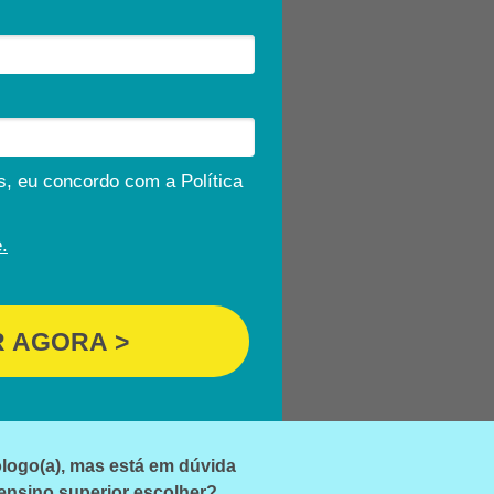
, eu concordo com a Política
.
R AGORA >
logo(a), mas está em dúvida
 ensino superior escolher?