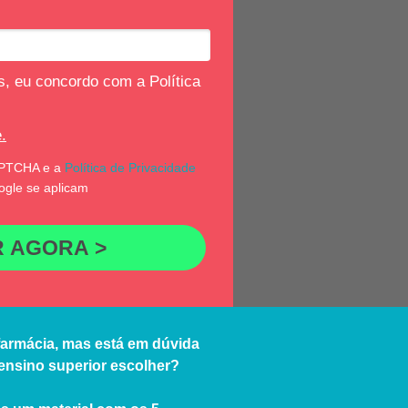
, eu concordo com a Política
.
CAPTCHA e a
Política de Privacidade
gle se aplicam
R AGORA >
farmácia, mas está em dúvida
 ensino superior escolher?