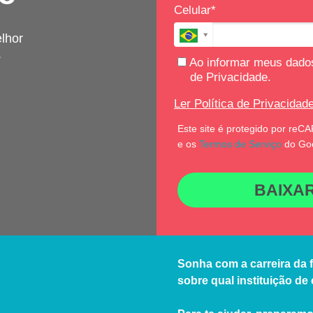
Celular*
lhor
.
Ao informar meus dados
de Privacidade.
Ler Política de Privacidade
Este site é protegido por re
e os
Termos de Serviço
do Goo
BAIXA
Sonha com a carreira da 
sobre qual instituição de